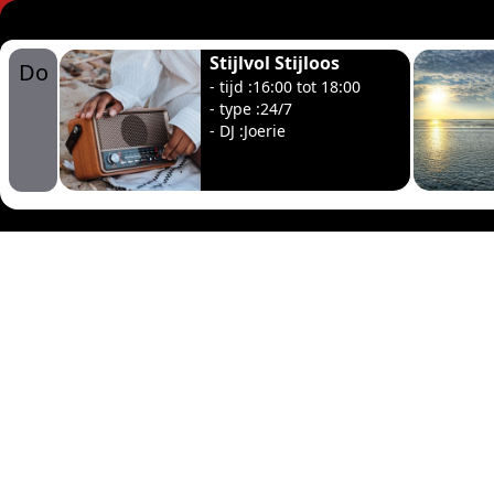
Stijlvol Stijloos
Do
- tijd :16:00 tot 18:00
- type :24/7
- DJ :Joerie