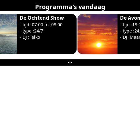
Programma's vandaag
De Ochtend Show
De Avo
- tijd :07:00 tot 08:00
- tijd :18
- type :24/7
- type :24
- DJ :Feiko
- DJ :Maa