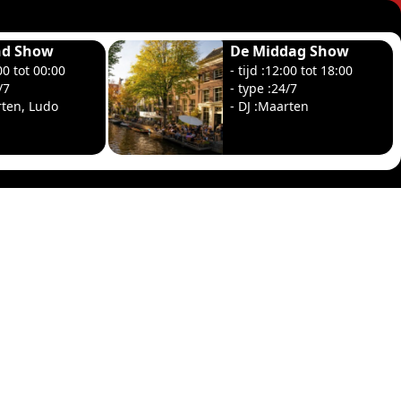
nd Show
De Middag Show
:00 tot 00:00
- tijd :12:00 tot 18:00
/7
- type :24/7
rten, Ludo
- DJ :Maarten